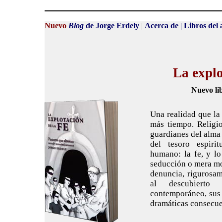
Nuevo
Blog
de Jorge Erdely
|
Acerca de
|
Libros del 
La explo
Nuevo li
Una realidad que la
más tiempo. Religi
guardianes del alma 
del tesoro espiri
humano: la fe, y l
seducción o mera mo
denuncia, rigurosa
al descubierto
contemporáneo, sus 
dramáticas consecue